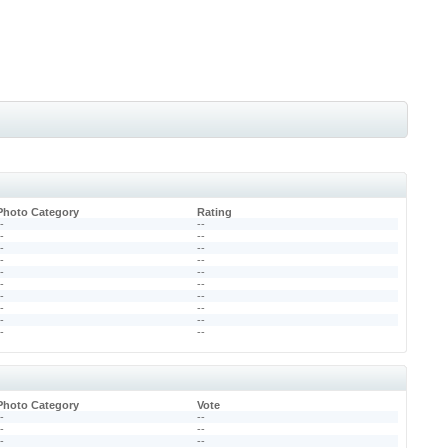
Photo Category
Rating
--
--
--
--
--
--
--
--
--
--
--
--
--
--
--
--
--
--
--
--
Photo Category
Vote
--
--
--
--
--
--