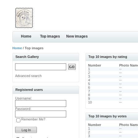
Home
Top images
New images
Home
/ Top images
Search Gallery
Top 10 images by rating
Number
Photo Nam
1
--
2
--
Advanced search
3
--
4
--
5
--
6
--
Registered users
7
--
8
--
Username:
9
--
10
--
Password:
Top 10 images by votes
Remember Me?
Number
Photo Nam
1
--
2
--
3
--