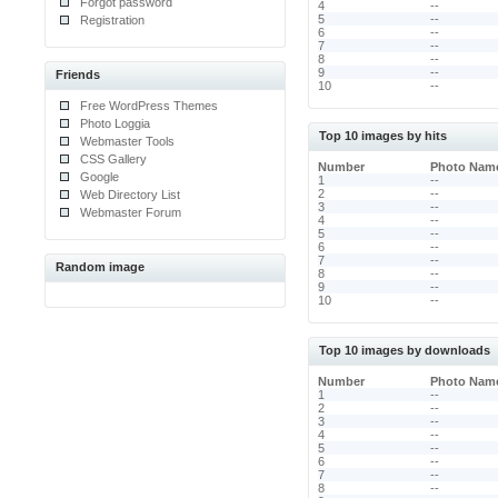
Forgot password
4
--
5
--
Registration
6
--
7
--
8
--
9
--
Friends
10
--
Free WordPress Themes
Photo Loggia
Top 10 images by hits
Webmaster Tools
CSS Gallery
Number
Photo Nam
Google
1
--
2
--
Web Directory List
3
--
Webmaster Forum
4
--
5
--
6
--
7
--
Random image
8
--
9
--
10
--
Top 10 images by downloads
Number
Photo Nam
1
--
2
--
3
--
4
--
5
--
6
--
7
--
8
--