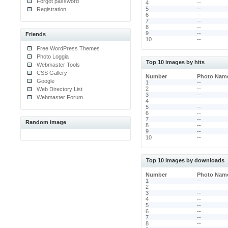
Forgot password
4
--
5
--
Registration
6
--
7
--
8
--
9
--
Friends
10
--
Free WordPress Themes
Photo Loggia
Top 10 images by hits
Webmaster Tools
CSS Gallery
Number
Photo Nam
Google
1
--
2
--
Web Directory List
3
--
Webmaster Forum
4
--
5
--
6
--
7
--
Random image
8
--
9
--
10
--
Top 10 images by downloads
Number
Photo Nam
1
--
2
--
3
--
4
--
5
--
6
--
7
--
8
--