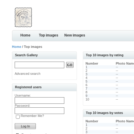
Home
Top images
New images
Home
/ Top images
Search Gallery
Top 10 images by rating
Number
Photo Nam
1
--
2
--
Advanced search
3
--
4
--
5
--
6
--
Registered users
7
--
8
--
Username:
9
--
10
--
Password:
Top 10 images by votes
Remember Me?
Number
Photo Nam
1
--
2
--
3
--