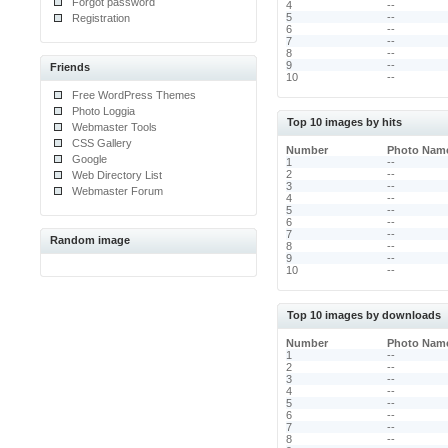
Forgot password
4
--
5
--
Registration
6
--
7
--
8
--
9
--
Friends
10
--
Free WordPress Themes
Photo Loggia
Top 10 images by hits
Webmaster Tools
CSS Gallery
Number
Photo Nam
Google
1
--
2
--
Web Directory List
3
--
Webmaster Forum
4
--
5
--
6
--
7
--
Random image
8
--
9
--
10
--
Top 10 images by downloads
Number
Photo Nam
1
--
2
--
3
--
4
--
5
--
6
--
7
--
8
--