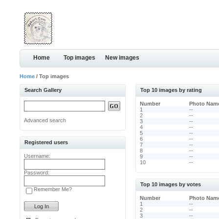
Home
Top images
New images
Home
/ Top images
Search Gallery
Top 10 images by rating
Number
Photo Nam
1
--
2
--
Advanced search
3
--
4
--
5
--
6
--
Registered users
7
--
8
--
Username:
9
--
10
--
Password:
Top 10 images by votes
Remember Me?
Number
Photo Nam
1
--
2
--
3
--