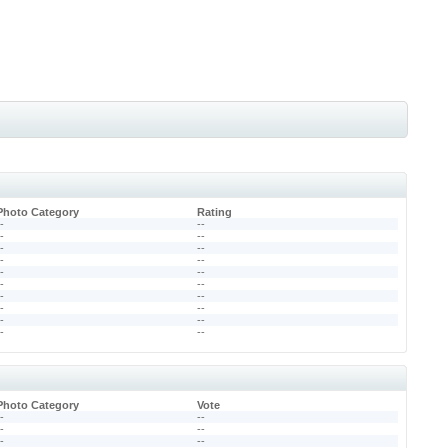
Photo Category
Rating
--
--
--
--
--
--
--
--
--
--
--
--
--
--
--
--
--
--
--
--
Photo Category
Vote
--
--
--
--
--
--