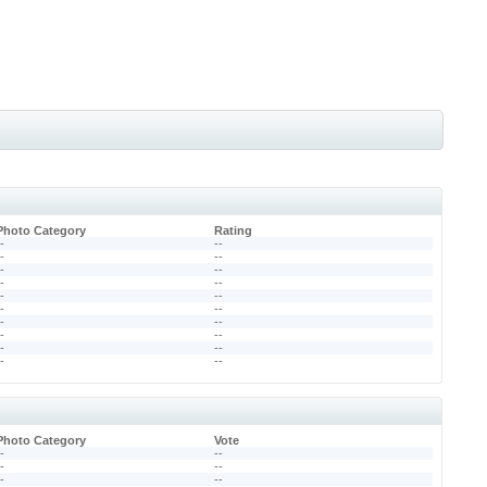
Photo Category
Rating
--
--
--
--
--
--
--
--
--
--
--
--
--
--
--
--
--
--
--
--
Photo Category
Vote
--
--
--
--
--
--