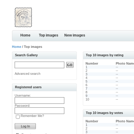
Home
Top images
New images
Home
/ Top images
Search Gallery
Top 10 images by rating
Number
Photo Nam
1
--
2
--
Advanced search
3
--
4
--
5
--
6
--
Registered users
7
--
8
--
Username:
9
--
10
--
Password:
Top 10 images by votes
Remember Me?
Number
Photo Nam
1
--
2
--
3
--