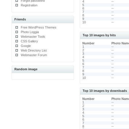
Forgot password
4
--
5
--
Registration
6
--
7
--
8
--
9
--
Friends
10
--
Free WordPress Themes
Photo Loggia
Top 10 images by hits
Webmaster Tools
CSS Gallery
Number
Photo Nam
Google
1
--
2
--
Web Directory List
3
--
Webmaster Forum
4
--
5
--
6
--
7
--
Random image
8
--
9
--
10
--
Top 10 images by downloads
Number
Photo Nam
1
--
2
--
3
--
4
--
5
--
6
--
7
--
8
--