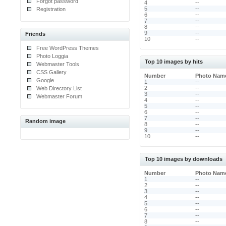
Forgot password
4
--
5
--
Registration
6
--
7
--
8
--
9
--
Friends
10
--
Free WordPress Themes
Photo Loggia
Top 10 images by hits
Webmaster Tools
CSS Gallery
Number
Photo Nam
Google
1
--
2
--
Web Directory List
3
--
Webmaster Forum
4
--
5
--
6
--
7
--
Random image
8
--
9
--
10
--
Top 10 images by downloads
Number
Photo Nam
1
--
2
--
3
--
4
--
5
--
6
--
7
--
8
--