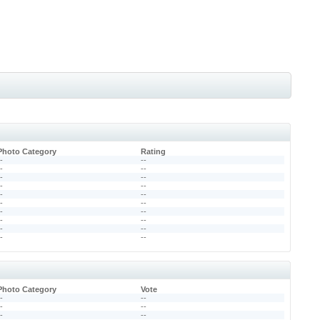
Photo Category
Rating
--
--
--
--
--
--
--
--
--
--
--
--
--
--
--
--
--
--
--
--
Photo Category
Vote
--
--
--
--
--
--