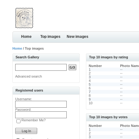
Home
Top images
New images
Home
/ Top images
Search Gallery
Top 10 images by rating
Number
Photo Nam
1
--
2
--
Advanced search
3
--
4
--
5
--
6
--
Registered users
7
--
8
--
Username:
9
--
10
--
Password:
Top 10 images by votes
Remember Me?
Number
Photo Nam
1
--
2
--
3
--