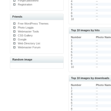
Forgot password
4
--
5
--
Registration
6
--
7
--
8
--
9
--
Friends
10
--
Free WordPress Themes
Photo Loggia
Top 10 images by hits
Webmaster Tools
CSS Gallery
Number
Photo Nam
Google
1
--
2
--
Web Directory List
3
--
Webmaster Forum
4
--
5
--
6
--
7
--
Random image
8
--
9
--
10
--
Top 10 images by downloads
Number
Photo Nam
1
--
2
--
3
--
4
--
5
--
6
--
7
--
8
--