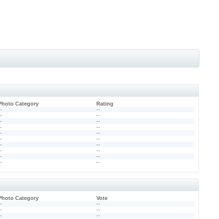
Photo Category
Rating
--
--
--
--
--
--
--
--
--
--
--
--
--
--
--
--
--
--
--
--
Photo Category
Vote
--
--
--
--
--
--