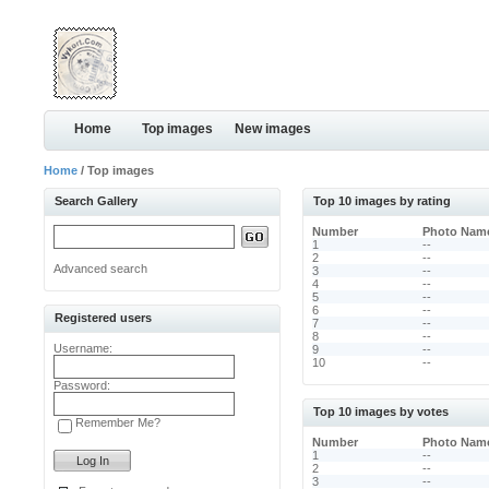
Home
Top images
New images
Home
/ Top images
Search Gallery
Top 10 images by rating
Number
Photo Nam
1
--
2
--
Advanced search
3
--
4
--
5
--
6
--
Registered users
7
--
8
--
Username:
9
--
10
--
Password:
Top 10 images by votes
Remember Me?
Number
Photo Nam
1
--
2
--
3
--