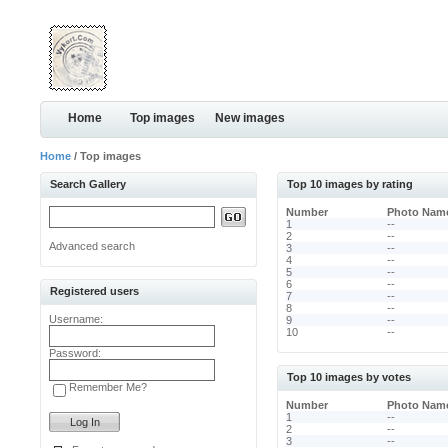
Home
Top images
New images
Home
/ Top images
Search Gallery
Top 10 images by rating
Number
Photo Nam
1
--
2
--
Advanced search
3
--
4
--
5
--
6
--
Registered users
7
--
8
--
Username:
9
--
10
--
Password:
Top 10 images by votes
Remember Me?
Number
Photo Nam
1
--
2
--
3
--