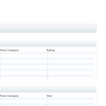
Photo Category
Rating
--
--
--
--
--
--
--
--
--
--
--
--
--
--
--
--
--
--
--
--
Photo Category
Vote
--
--
--
--
--
--