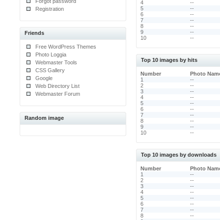
Forgot password
4
--
5
--
Registration
6
--
7
--
8
--
9
--
Friends
10
--
Free WordPress Themes
Photo Loggia
Top 10 images by hits
Webmaster Tools
CSS Gallery
Number
Photo Nam
Google
1
--
2
--
Web Directory List
3
--
Webmaster Forum
4
--
5
--
6
--
7
--
Random image
8
--
9
--
10
--
Top 10 images by downloads
Number
Photo Nam
1
--
2
--
3
--
4
--
5
--
6
--
7
--
8
--