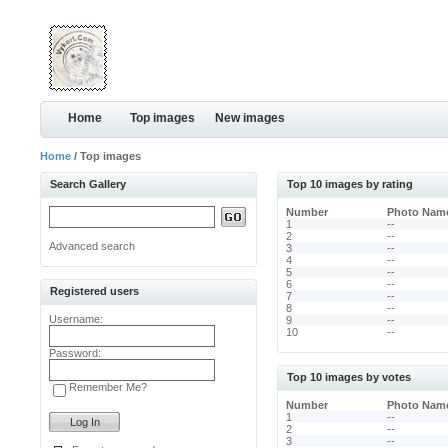
Home
Top images
New images
Home
/ Top images
Search Gallery
Top 10 images by rating
Number
Photo Nam
1
--
2
--
Advanced search
3
--
4
--
5
--
6
--
Registered users
7
--
8
--
Username:
9
--
10
--
Password:
Top 10 images by votes
Remember Me?
Number
Photo Nam
1
--
2
--
3
--