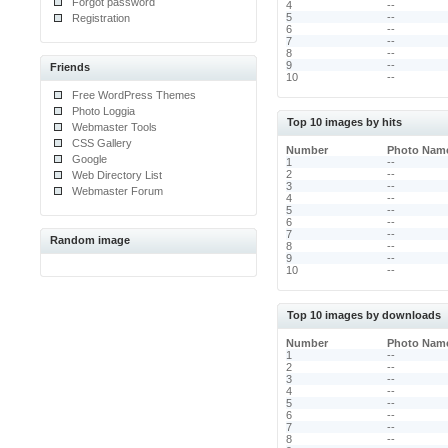
Forgot password
4
--
5
--
Registration
6
--
7
--
8
--
9
--
Friends
10
--
Free WordPress Themes
Photo Loggia
Top 10 images by hits
Webmaster Tools
CSS Gallery
Number
Photo Nam
Google
1
--
2
--
Web Directory List
3
--
Webmaster Forum
4
--
5
--
6
--
7
--
Random image
8
--
9
--
10
--
Top 10 images by downloads
Number
Photo Nam
1
--
2
--
3
--
4
--
5
--
6
--
7
--
8
--