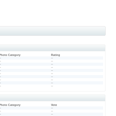
Photo Category
Rating
--
--
--
--
--
--
--
--
--
--
--
--
--
--
--
--
--
--
--
--
Photo Category
Vote
--
--
--
--
--
--